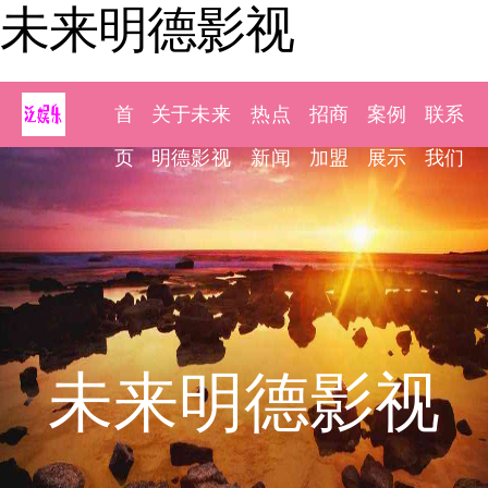
未来明德影视
首
关于未来
热点
招商
案例
联系
页
明德影视
新闻
加盟
展示
我们
未来明德影视